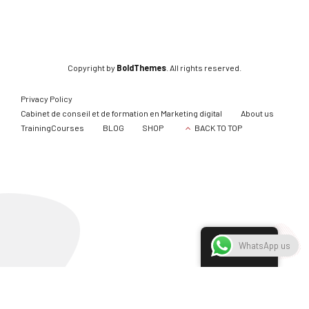
Copyright by
BoldThemes
. All rights reserved.
Privacy Policy
Cabinet de conseil et de formation en Marketing digital
About us
TrainingCourses
BLOG
SHOP
BACK TO TOP
English
WhatsApp us