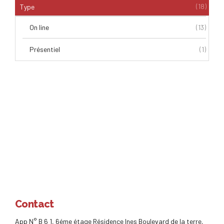
(18)
Type
On line
(13)
Présentiel
(1)
Contact
App N° B 6 1, 6éme étage Résidence Ines Boulevard de la terre,