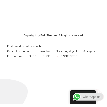
Copyright by
BoldThemes
. All rights reserved.
Politique de confidentialité
Cabinet de conseil et de formation en Marketing digital
A propos
Formations
BLOG
SHOP
BACK TO TOP
French
WhatsApp us