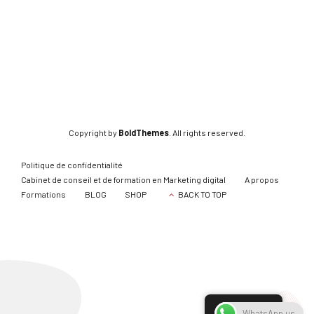
Copyright by
BoldThemes
. All rights reserved.
Politique de confidentialité
Cabinet de conseil et de formation en Marketing digital
A propos
Formations
BLOG
SHOP
BACK TO TOP
French
WhatsApp us