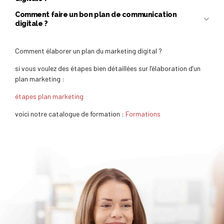
Comment faire un bon plan de communication
la transformation
digitale ?
digitale
plan de communication
Identifiez vos objectifs et les outils dont vous aurez
besoin
Comment élaborer un plan du marketing digital ?
stratégie marketing
si vous voulez des étapes bien détaillées sur l’élaboration d’un
plan marketing :
étapes plan marketing
voici notre catalogue de formation :
Formations
Analysez vos canaux marketing et médias existants