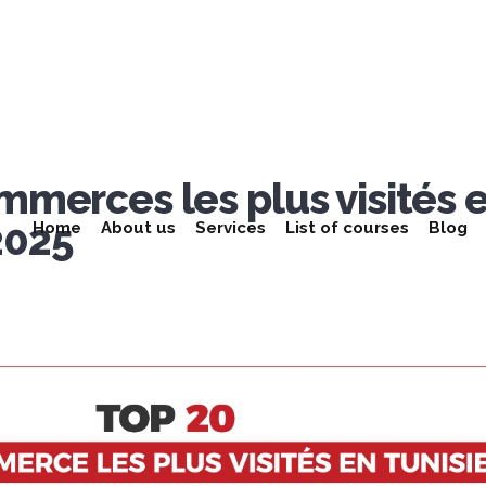
mmerces les plus visités 
2025
Home
About us
Services
List of courses
Blog