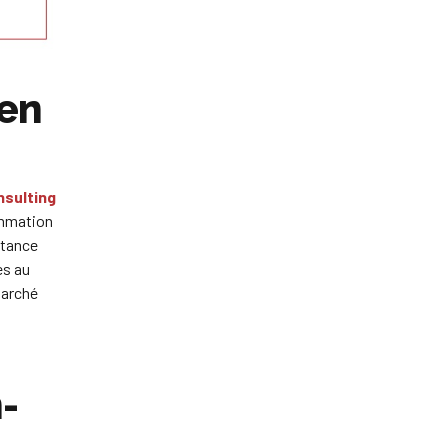
ien
sulting
ommation
rtance
es au
marché
-