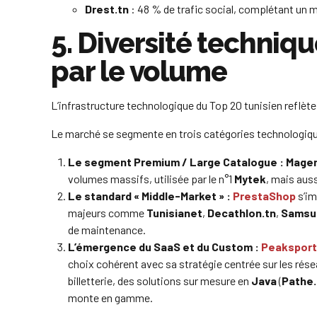
Drest.tn
: 48 % de trafic social, complétant un m
5. Diversité techniq
par le volume
L’infrastructure technologique du Top 20 tunisien reflè
Le marché se segmente en trois catégories technologiqu
Le segment Premium / Large Catalogue :
Magen
volumes massifs, utilisée par le n°1
Mytek
, mais aus
Le standard « Middle-Market » :
PrestaShop
s’im
majeurs comme
Tunisianet
,
Decathlon.tn
,
Samsu
de maintenance.
L’émergence du SaaS et du Custom :
Peaksport
choix cohérent avec sa stratégie centrée sur les rés
billetterie, des solutions sur mesure en
Java
(
Pathe.
monte en gamme.