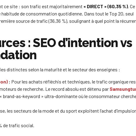
t ce site : son trafic est majoritairement
« DIRECT » (60,35 %)
. Ce
ne habitude de consommation quotidienne. Dans tout le Top 20, seul
emière source de trafic (36,36 %), soulignant à quel point la récurre
urces : SEO d’intention vs
dation
es distinctes selon la maturité et le secteur des enseignes :
ion)
:
Pour les achats réfléchis et techniques, le trafic organique rest
moteurs de recherche. Le record absolu est détenu par
Samsungtun
de « brand-as-keyword » ultra-dominante où le consommateur cherch
rse, les secteurs de la mode et du sport exploitent l’achat d’impulsio
de trafic social.