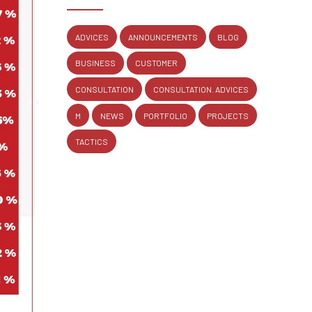
ADVICES
ANNOUNCEMENTS
BLOG
BUSINESS
CUSTOMER
CONSULTATION
CONSULTATION. ADVICES
M
NEWS
PORTFOLIO
PROJECTS
TACTICS