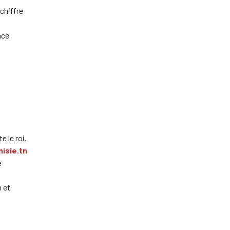
 chiffre
nce
e le roi.
isie.tn
e
n et