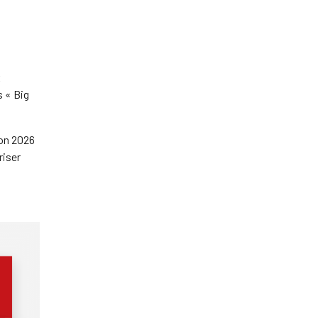
x
s « Big
zon 2026
riser