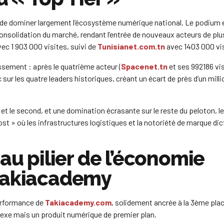
ue de dominer largement l’écosystème numérique national. Le podium 
solidation du marché, rendant l’entrée de nouveaux acteurs de plu
c 1 903 000 visites, suivi de
Tunisianet.com.tn
avec 1403 000 vis
assement : après le quatrième acteur (
Spacenet.tn
et ses 992186 vis
 sur les quatre leaders historiques, créant un écart de près d’un milli
 et le second, et une domination écrasante sur le reste du peloton, l
» où les infrastructures logistiques et la notoriété de marque dict
au pilier de l’économie
 Takiacademy
performance de
Takiacademy.com
, solidement ancrée à la 3ème plac
nexe mais un produit numérique de premier plan.