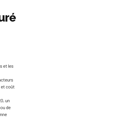
uré
s et les
acteurs
é et coût
20, un
 ou de
enne