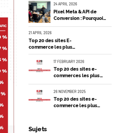
Publicité Rentable
24 APRIL 2026
Pixel Meta & API de
Conversion : Pourquoi
votre entreprise perd de
l’argent en et comment
21 APRIL 2026
l'arrêter
Top 20 des sites E-
commerce les plus
visités en Tunisie :
Analyse exclusive - Mars
17 FEBRUARY 2026
2026
Top 20 des sites e-
commerces les plus
visités en Tunisie -
Décembre 2025
26 NOVEMBER 2025
Top 20 des sites e-
commerce les plus
visités en Tunisie -
Septembre 2025
Sujets