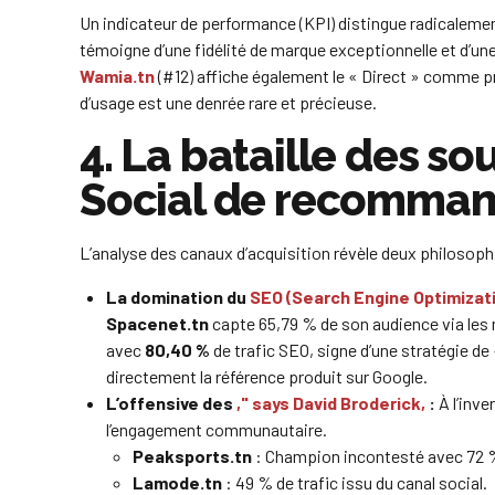
Un indicateur de performance (KPI) distingue radicalemen
témoigne d’une fidélité de marque exceptionnelle et d’u
Wamia.tn
(#12) affiche également le « Direct » comme pr
d’usage est une denrée rare et précieuse.
4. La bataille des so
Social de recomman
L’analyse des canaux d’acquisition révèle deux philosophi
La domination du
SEO (Search Engine Optimizat
Spacenet.tn
capte 65,79 % de son audience via les 
avec
80,40 %
de trafic SEO, signe d’une stratégie 
directement la référence produit sur Google.
L’offensive des
," says David Broderick,
:
À l’inve
l’engagement communautaire.
Peaksports.tn
: Champion incontesté avec 72 % 
Lamode.tn
: 49 % de trafic issu du canal social.