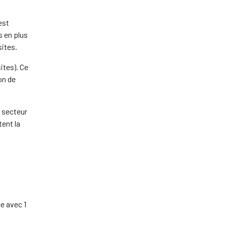
est
s en plus
ites.
ites). Ce
on de
e secteur
ent la
e avec 1