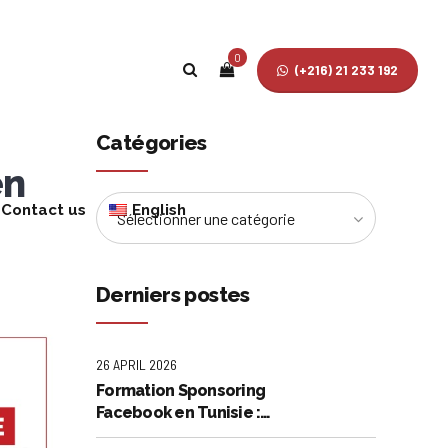
0
(+216) 21 233 192
Catégories
en
Contact us
English
Sélectionner une catégorie
French
Derniers postes
26 APRIL 2026
Formation Sponsoring
Facebook en Tunisie :
Maîtrisez l'Art de la