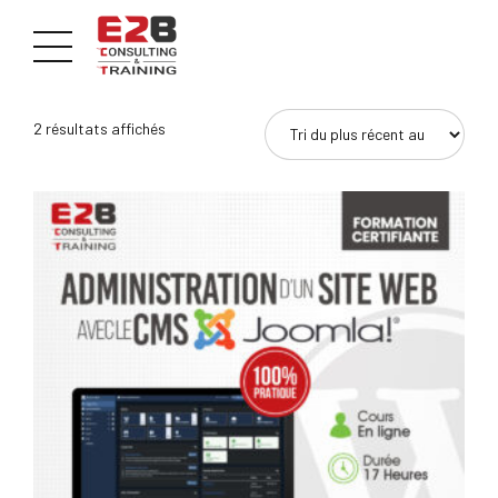
Le
2 résultats affichés
message
de
réponse
HTTP
du
serveur
de
réception.