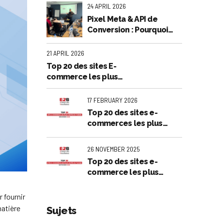
Publicité Rentable
24 APRIL 2026
Pixel Meta & API de
Conversion : Pourquoi
votre entreprise perd de
l’argent en et comment
21 APRIL 2026
l'arrêter
Top 20 des sites E-
commerce les plus
visités en Tunisie :
Analyse exclusive - Mars
17 FEBRUARY 2026
2026
Top 20 des sites e-
commerces les plus
visités en Tunisie -
Décembre 2025
26 NOVEMBER 2025
Top 20 des sites e-
commerce les plus
visités en Tunisie -
Septembre 2025
r fournir
matière
Sujets