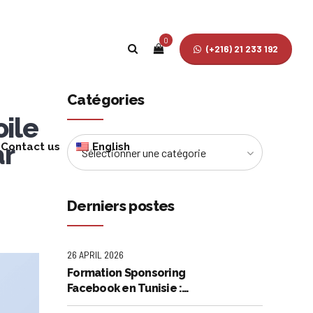
0
(+216) 21 233 192
Catégories
oile
ar
Contact us
English
Sélectionner une catégorie
French
Derniers postes
26 APRIL 2026
Formation Sponsoring
Facebook en Tunisie :
Maîtrisez l'Art de la