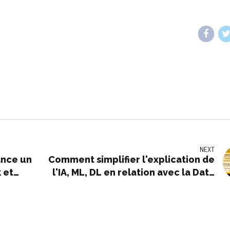
NEXT
ance un
Comment simplifier l'explication de
 et
l'IA, ML, DL en relation avec la Data
Science, l'analyse des données et
l'exploration des données ?