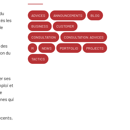
 du
ADVICES
ANNOUNCEMENTS
BLOG
tés les
BUSINESS
CUSTOMER
de
CONSULTATION
CONSULTATION. ADVICES
t des
M
NEWS
PORTFOLIO
PROJECTS
ion du
TACTICS
er ses
ploi et
Le
unes qui
écents,