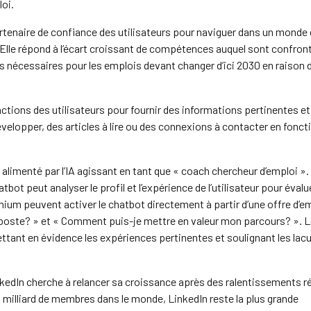
oi.
rtenaire de confiance des utilisateurs pour naviguer dans un monde
. Elle répond à l’écart croissant de compétences auquel sont confron
 nécessaires pour les emplois devant changer d’ici 2030 en raison 
eractions des utilisateurs pour fournir des informations pertinentes e
elopper, des articles à lire ou des connexions à contacter en fonct
t alimenté par l’IA agissant en tant que « coach chercheur d’emploi ».
tbot peut analyser le profil et l’expérience de l’utilisateur pour évalu
ium peuvent activer le chatbot directement à partir d’une offre d’em
e poste? » et « Comment puis-je mettre en valeur mon parcours? ». 
ettant en évidence les expériences pertinentes et soulignant les lac
nkedIn cherche à relancer sa croissance après des ralentissements r
 milliard de membres dans le monde, LinkedIn reste la plus grande