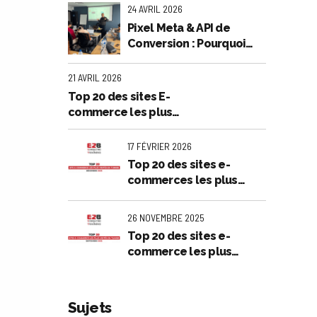
Publicité Rentable
24 AVRIL 2026
Pixel Meta & API de
Conversion : Pourquoi
votre entreprise perd de
l’argent en et comment
21 AVRIL 2026
l'arrêter
Top 20 des sites E-
commerce les plus
visités en Tunisie :
Analyse exclusive - Mars
17 FÉVRIER 2026
2026
Top 20 des sites e-
commerces les plus
visités en Tunisie -
Décembre 2025
26 NOVEMBRE 2025
Top 20 des sites e-
commerce les plus
visités en Tunisie -
Septembre 2025
Sujets