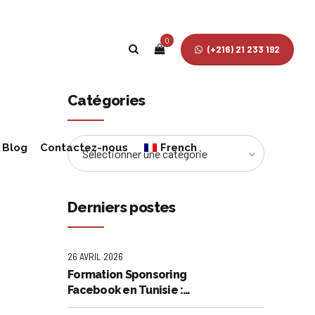
0
(+216) 21 233 192
Catégories
Blog
Contactez-nous
French
Sélectionner une catégorie
English
Derniers postes
26 AVRIL 2026
Formation Sponsoring
Facebook en Tunisie :
Maîtrisez l'Art de la