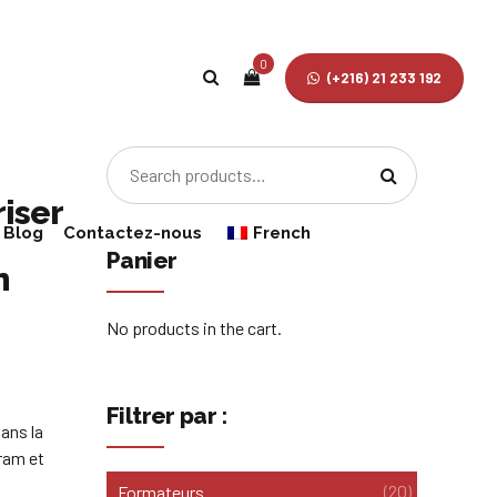
0
(+216) 21 233 192
iser
Blog
Contactez-nous
French
Panier
n
English
No products in the cart.
Filtrer par :
ans la
ram et
(20)
Formateurs