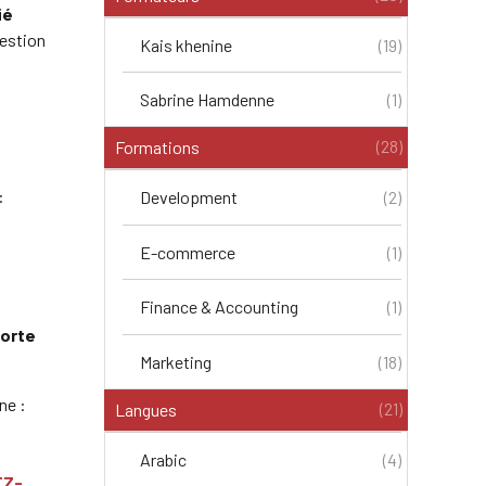
ié
gestion
Kais khenine
(19)
Sabrine Hamdenne
(1)
(28)
Formations
:
Development
(2)
E-commerce
(1)
Finance & Accounting
(1)
porte
Marketing
(18)
ne :
(21)
Langues
Arabic
(4)
EZ-