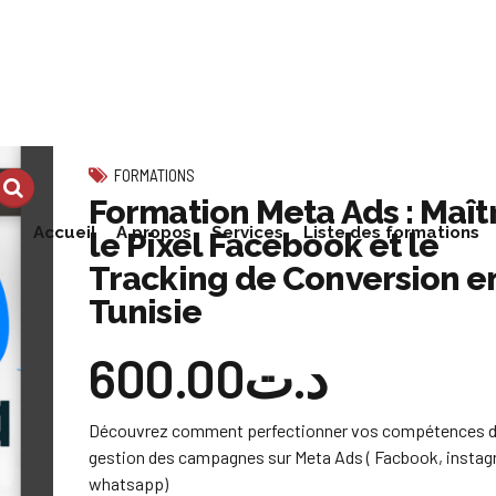
FORMATIONS
Formation Meta Ads : Maîtr
Accueil
A propos
Services
Liste des formations
le Pixel Facebook et le
Tracking de Conversion e
Tunisie
600.00
د.ت
Découvrez comment perfectionner vos compétences d
gestion des campagnes sur Meta Ads ( Facbook, instag
whatsapp)