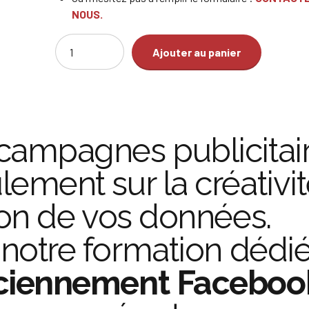
NOUS.
Quantity
Ajouter au panier
campagnes publicitai
ement sur la créativit
ion de vos données.
, notre formation dédi
nciennement Faceboo