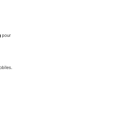
g
pour
obiles.