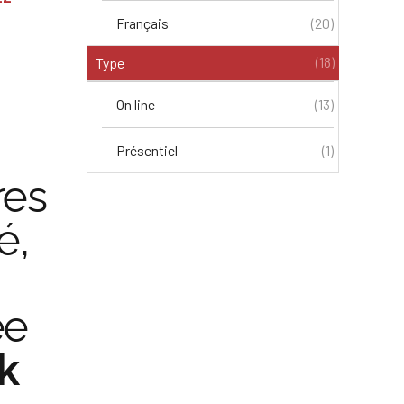
Français
(20)
(18)
Type
On line
(13)
Présentiel
(1)
res
é,
ée
k