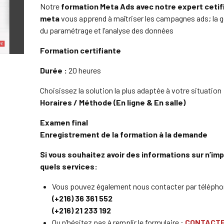
Notre
formation Meta Ads avec notre expert cetif
meta
vous apprend à maîtriser les campagnes ads; la 
du paramétrage et l’analyse des données
Formation certifiante
Durée :
20 heures
Choisissez la solution la plus adaptée à votre situation 
Horaires / Méthode (En ligne & En salle)
Examen final
Enregistrement de la formation à la demande
Si vous souhaitez avoir des informations sur n’im
quels services:
Vous pouvez également nous contacter par télépho
(+216) 36 361 552
(+216) 21 233 192
Ou n’hésitez pas à remplir le formulaire :
CONTACT