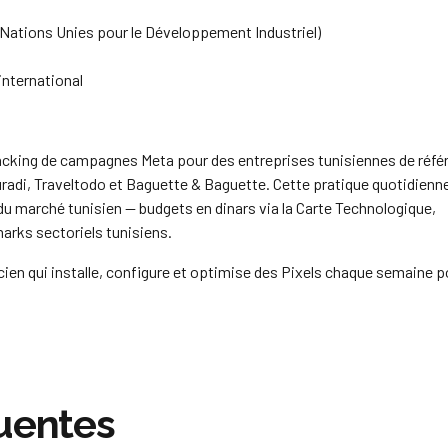
 Nations Unies pour le Développement Industriel)
international
racking de campagnes Meta pour des entreprises tunisiennes de réfé
uradi, Traveltodo et Baguette & Baguette. Cette pratique quotidienn
 du marché tunisien — budgets en dinars via la Carte Technologique,
rks sectoriels tunisiens.
aticien qui installe, configure et optimise des Pixels chaque semaine p
quentes