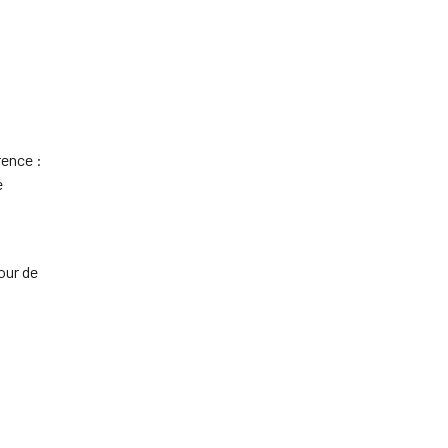
rence :
e
our de