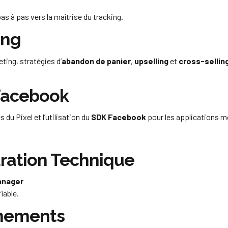
 à pas vers la maîtrise du tracking.
ing
ting, stratégies d’
abandon de panier
,
upselling
et
cross-sellin
 Facebook
u Pixel et l’utilisation du
SDK Facebook
pour les applications m
guration Technique
anager
iable.
énements