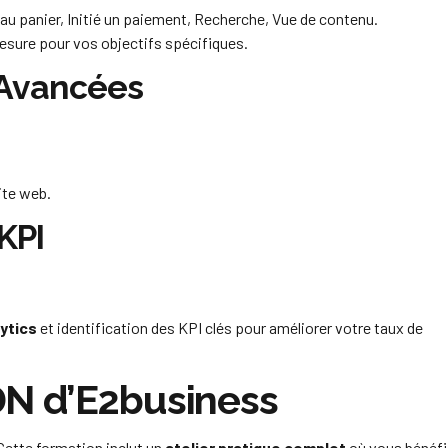
 au panier, Initié un paiement, Recherche, Vue de contenu.
sure pour vos objectifs spécifiques.
 Avancées
ite web.
KPI
ytics
et identification des KPI clés pour améliorer votre taux de
ADN d’E2business
 Cette formation inclut un
atelier pratique complet
où vous bénéfi