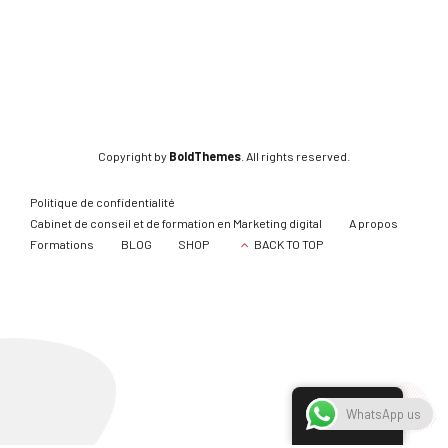
Copyright by
BoldThemes
. All rights reserved.
Politique de confidentialité
Cabinet de conseil et de formation en Marketing digital
A propos
Formations
BLOG
SHOP
BACK TO TOP
French
WhatsApp us