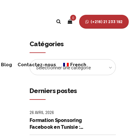
0
(+216) 21 233 192
Catégories
Blog
Contactez-nous
French
Sélectionner une catégorie
English
Derniers postes
26 AVRIL 2026
Formation Sponsoring
Facebook en Tunisie :
Maîtrisez l'Art de la