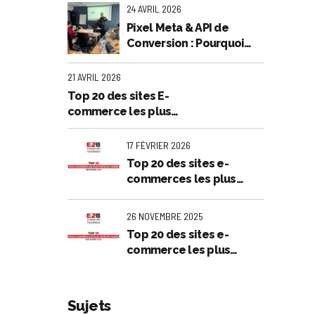
Publicité Rentable
24 AVRIL 2026
Pixel Meta & API de
Conversion : Pourquoi
votre entreprise perd de
l’argent en et comment
21 AVRIL 2026
l'arrêter
Top 20 des sites E-
commerce les plus
visités en Tunisie :
Analyse exclusive - Mars
17 FÉVRIER 2026
2026
Top 20 des sites e-
commerces les plus
visités en Tunisie -
Décembre 2025
26 NOVEMBRE 2025
Top 20 des sites e-
commerce les plus
visités en Tunisie -
Septembre 2025
Sujets