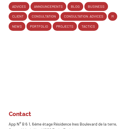
ADVICES
ANNOUNCEMENTS
BLOG
BUSINESS
CLIENT
CONSULTATION
CONSULTATION. ADVICES
M
NEWS
PORTFOLIO
PROJECTS
TACTICS
Contact
App N° B 6 1, 6éme étage Résidence Ines Boulevard de la terre,