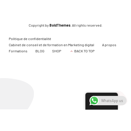
Copyright by
BoldThemes
. All rights reserved.
Politique de confidentialité
Cabinet de conseil et de formation en Marketing digital
A propos
Formations
BLOG
SHOP
BACK TO TOP
French
WhatsApp us