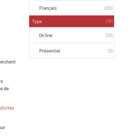
Français
(20)
(18)
Type
On line
(13)
Présentiel
(1)
herchent
rs
us de
licités
sur