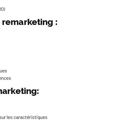
ROI
remarketing :
ques
iences
marketing:
sur les caractéristiques