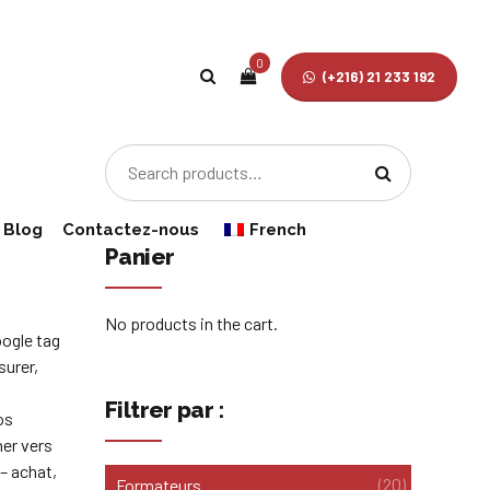
0
(+216) 21 233 192
Blog
Contactez-nous
French
Panier
English
No products in the cart.
oogle tag
surer,
Filtrer par :
os
ner vers
 – achat,
(20)
Formateurs