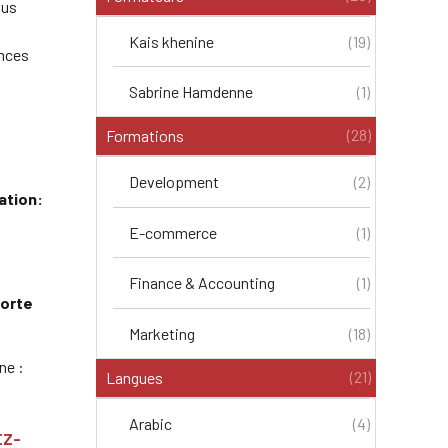
ous
Kais khenine
(19)
ances
Sabrine Hamdenne
(1)
(28)
Formations
Development
(2)
ation:
E-commerce
(1)
Finance & Accounting
(1)
porte
Marketing
(18)
ne :
(21)
Langues
Arabic
(4)
EZ-